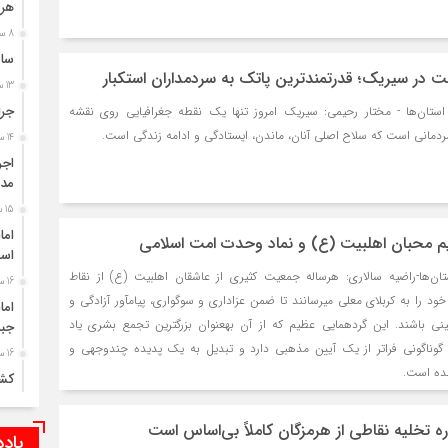
هرم
8 ساعت قبل
سانح
 در سیریک؛ قدرتمندترین پاتک به سردمداران استکبار
13 ساعت قبل
جرا
 استان‌ها - مختار رحیمی: سیریک امروز تنها یک نقطه جغرافیایی روی نقشه
مردمانی است که سلاح اصلی آنان، ماندن، ایستادگی و ادامه زندگی است.
14 ساعت قبل
اجر
مد
15 ساعت قبل
اما
م محبان اهلبیت (ع) و نماد وحدت امت اسلامی
اس
ستان‌ها-راضیه سالاری: هرساله جمعیت کثیری از عاشقان اهلبیت (ع) از نقاط
16 ساعت قبل
ود را به کربلای معلی میرسانند تا ضمن عزاداری و سوگواری، پیامآور آزادگی و
اما
ی باشند. این گردهمایی عظیم که از آن بهعنوان بزرگترین تجمع بشری یاد
جبر
ی گوناگونی فراتر از یک آیین مذهبی دارد و تبدیل به یک پدیده چندوجهی و
16 ساعت قبل
ده است.
کشو
نش
ه تخلیه نقاطی از هرمزگان کاملاً بی‌اساس است
16 ساعت قبل
یاد