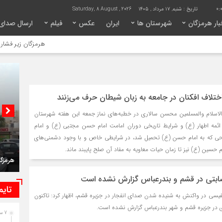
0:0
تاریخ :
شنبه, ۱۷ مرداد , ۱۴۰۵
Saturday, 8 August , 2026
ار هرمزگان
شهرستان ها
ایران
عکس
فیلم
ارسال صدای
هرمزگان زیر فشار تصمیمات س
ختلاف افکنان در جامعه به زبان شیطان حرف می‌زنند
لاسلام والمسلمین محسن سالاری در خطبه‌های نماز جمعه این هفته شهرستان
 ائمه اطهار (ع) و شرایط تاریخی دوران امامت امام حسن مجتبی (ع) و امام
لحی که به امام حسن (ع) تحمیل شد، در شرایطی خاص و با وجود دشمنی‌های
حسین (ع) نیز تا زمان حیات معاویه به مفاد آن صلح پایبند ماند.
هرمزگان زیر فشار تصمیمات سوختی/استاندار پاسخگو باش
صابتی در قشم و بندرعباس گزارش نشده است
تایم
فیسی در واکنش به شنیده شدن صدای انفجار در جزیره قشم، اظهار کرد: تاکنون
ای در جزیره قشم و شهر بندرعباس گزارش نشده است.
7 ساعت قبل