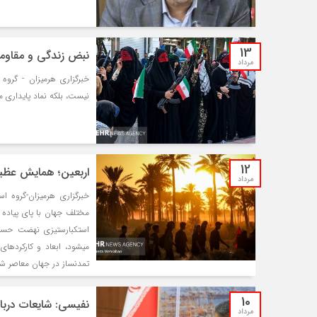
13
نبض زندگی و مقاومت
مرداد
خبرگزاری هرمیزان - گروه
نیست، بلکه نماد پایداری 
12
اربعین؛ همایش عظی
مرداد
خبرگزاری هرمیزان-گروه ا
مختلف جهان با پای پیاده خ
استکبارستیزی نهضت حسین
میشود، ابعاد و کارکردها
تمدنساز در جهان معاصر ش
10
نفیسی: شایعات دربار
مرداد