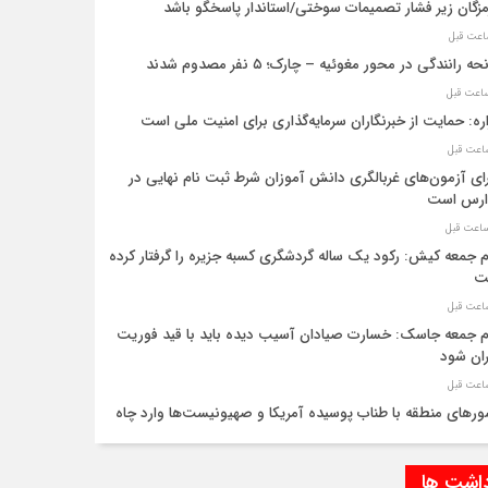
زگان زیر فشار تصمیمات سوختی/استاندار پاسخگو باشد
سانحه رانندگی در محور مغوئیه – چارک؛ ۵ نفر مصدوم شدند
ه رانندگی در محور مغوئیه – چارک؛ ۵ نفر مصدوم شدند
ره: حمایت از خبرنگاران سرمایه‌گذاری برای امنیت ملی است
ای آزمون‌های غربالگری دانش آموزان شرط ثبت نام نهایی در
ارس است
م جمعه کیش: رکود یک ساله گردشگری کسبه جزیره را گرفتار کرده
ت
م جمعه جاسک: خسارت صیادان آسیب دیده باید با قید فوریت
ان شود
رهای منطقه با طناب پوسیده آمریکا و صهیونیست‌ها وارد چاه
وند
داشت ها