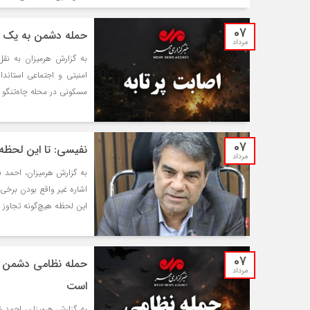
07
حمله دشمن به یک من
مرداد
به گزارش هرمیزان به نقل
امنیتی و اجتماعی استاند
مسکونی در محله چاه‌تنگو 
07
نفیسی: تا این لحظه
مرداد
به گزارش هرمیزان، احمد ن
اشاره غیر واقع بودن برخی 
این لحظه هیچ‌گونه تجاوز 
07
حمله نظامی دشمن آم
مرداد
است
به گزارش هرمیزان، احمد ن