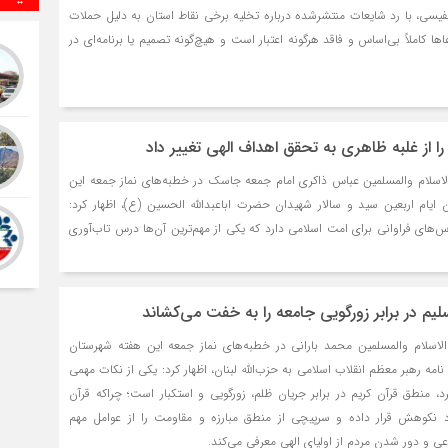
حفظ
فیسی، با رد شایعات منتشرشده درباره تخلیه برخی نقاط استان به دلیل حملات
دش
عاها کاملاً بی‌اساس و فاقد هرگونه اعتبار است و هیچ‌گونه تصمیم یا برنامه‌ای در
16 ساعت قبل
صال
برخ
17 ساعت قبل
را از غلبه ظاهری به تحقق اهداف الهی تغییر داد
اما
می‌
لاسلام والمسلمین عباس ذاکری امام جمعه جاسک در خطبه‌های نماز جمعه این
17 ساعت قبل
ن ایام اربعین سید و سالار شهیدان حضرت اباعبدالله الحسین (ع)، اظهار کرد:
پاس
‌های فراوانی برای امت اسلامی دارد که یکی از مهم‌ترین آن‌ها درس تاب‌آوری
می‌
17 ساعت قبل
اما
لیم در برابر زورگویی جامعه را به خفت می‌کشاند
17 ساعت قبل
اما
لاسلام والمسلمین محمد بارانی در خطبه‌های نماز جمعه این هفته شهرستان
اس
نامه رهبر معظم انقلاب اسلامی به حزب‌الله لبنان، اظهار کرد: یکی از نکات مهمی
19 ساعت قبل
رد، منطق قرآن کریم در برابر جریان ظلم، زورگویی و استکبار است؛ چراکه قرآن
د نکوهش قرار داده و سرپیچی از منطق مبارزه و مقاومت را از عوامل مهم
هرم
ی و دور شدن مردم از اولیای الهی معرفی می‌کند.