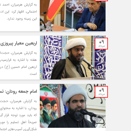
به گزارش هرمیزان، احمد ن
احتمالی، اظهار کرد: این اد
این زمینه وجود ندارد.
09
اربعین معیار پیروزی 
مرداد
به گزارش هرمیزان، حجت‌ا
هفته با اشاره به فرارسید
اربعین امام حسین (ع) درس
است.
09
امام جمعه رودان: تس
مرداد
به گزارش هرمیزان، حجت‌ا
رودان، با اشاره به محتوای 
که باید مورد توجه قرار گی
صریحاً اهل تسلیم را مور
شکل‌گیری آسیب‌های اجتماع