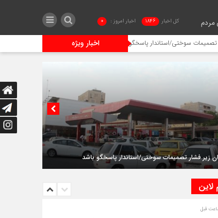
کل اخبار
1846
اخبار امروز :
0
 مردم
اخبار ویژه
وختی/استاندار پاسخگو باشد
سانحه رانندگی در محور مغوئیه – چارک؛ ۵ نفر مصدوم شدند
د
 لاین