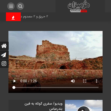
۲ حریق و ۲ مصدوم در بندرعباس
نف
ویدیو/ سفری کوتاه به فین
بندرعباس