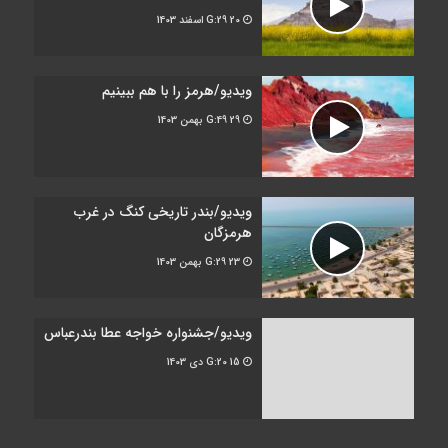
G:29
20 اسفند 1403
ویدیو/هرمز را با هم ببینیم
G:49
29 بهمن 1403
ویدیو/بندر تاریخی کنگ در غرب
هرمزگان
G:29
23 بهمن 1403
ویدیو/جشنواره خواجه عطا بندرعباس
G:20
15 دی 1403