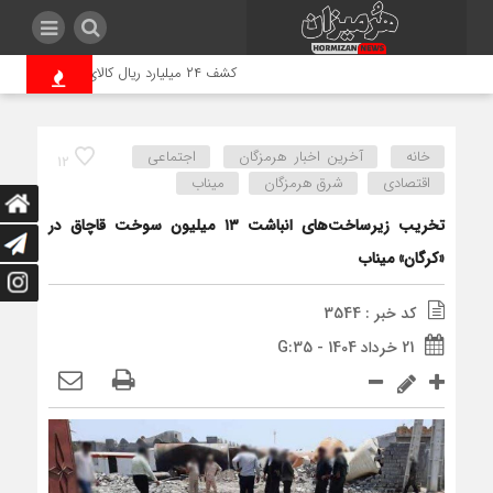
کشف ۲۴ میلیارد ریال کالای قاچاق در هرمزگان
خانه
آخرین اخبار هرمزگان
اجتماعی
12
اقتصادی
شرق هرمزگان
میناب
تخریب زیرساخت‌های انباشت ۱۳ میلیون سوخت قاچاق در
«کرگان» میناب
کد خبر : 3544
21 خرداد 1404 - G:35