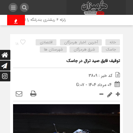
زلزله ۴ ریشتری بندرلنگه را لرزاند
ضرب الاجل مدعی الع
خانه
آخرین اخبار هرمزگان
اقتصادی
18
جاسک
شرق هرمزگان
شهرستان ها
توقیف قایق صید ترال در جاسک
کد خبر : 3809
04 مرداد 1404 - G:07