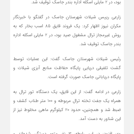
بود، در 2 مایلی اسکله اداره بندر جاسک توقیف شد.
زارعی رییس شیلات شهرستان جاسک در گفتگو با خبرنگار
مکران نیوز اظهار کرد: یک فروند قایق 85 اسب بخار که به
روش غیرمجاز ترال مشغول صید بود، در 2 مایلی اسکله اداره
بندر جاسک توقیف شد.
رئیس شیلات شهرستان جاسک گفت: این عملیات توسط
گشت تلفیقی دریایی پایگاه حفاظت منابع آبزی شیلات و
پایگاه دریابانی جاسک صورت گرفته است.
زارعی در ادامه گفت: از این قایق، یک دستگاه تور ترال به
همراه یک جفت تخته ترال مربوطه و 100 متر طناب کشف و
ضبط شد و همچنین، حدود 20 کیلوگرم ماهی مخلوط نیز از
این شناور به دست آمد.
وی افزود: در این رابطه، 3 نفر متهم دستگیر شده‌اند و