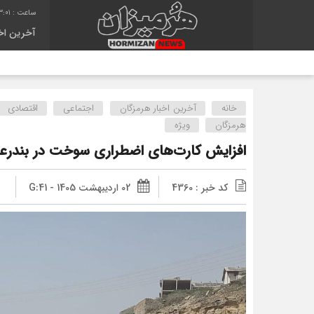
:02
آخرین اخب
خانه
آخرین اخبار هرمزگان
اجتماعی
اقتصادی
هرمزگان
ویژه
افزایش کارت‌های اضطراری سوخت در بندرع
کد خبر : 4360
02 اردیبهشت 1405 - G:41