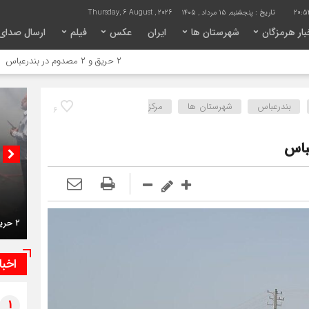
20:53
تاریخ :
پنجشنبه, ۱۵ مرداد , ۱۴۰۵
Thursday, 6 August , 2026
ار هرمزگان
شهرستان ها
ایران
عکس
فیلم
ارسال صدای
۲ حریق و ۲ مصدوم در بندرعباس
نفیسی: ه
بندرعباس
شهرستان ها
مرکز
6
باس
اخبا
نفیسی
۲ حریق و ۲ مصدوم در بندرعباس
1