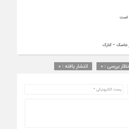
 است
تظار بررسی : 0
انتشار یافته : 0