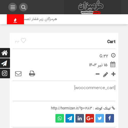
هرمزگان زیر فشار تصمیمات سوختی/استا
Cart
33
G:32
15 تیر 1403
[woocommerce_cart]
لینک کوتاه :
http://hormizan.ir/?p=1983