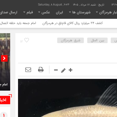
13:2
تاریخ :
شنبه, ۱۷ مرداد , ۱۴۰۵
Saturday, 8 August , 2026
ار هرمزگان
شهرستان ها
ایران
عکس
فیلم
ارسال صدای
کشف ۲۴ میلیارد ریال کالای قاچاق در هرمزگان
امام جمعه باید حلقه اتصال مردم و د
س
بین الملل
شرق هرمزگان
12
امام ج
اخبا
1