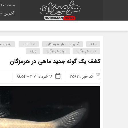
0:27
آخرین اخب
خانه
آخرین اخبار هرمزگان
اجتماعی
بندرعبا
غرب هرمزگان
مرکز هرمزگان
ویژه
کشف یک گونه جدید ماهی در هرمزگان
کد خبر : 3562
18 خرداد 1404 - G:54