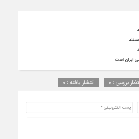
د
هستند
می ایران است
تظار بررسی : 0
انتشار یافته : 0