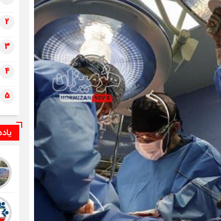
2
3
4
5
یاد