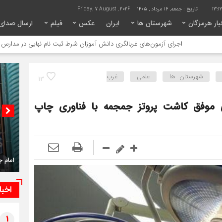
13:1
تاریخ :
جمعه, ۱۶ مرداد , ۱۴۰۵
Friday, 7 August , 2026
ار هرمزگان
شهرستان ها
ایران
عکس
فیلم
ارسال صدای
اجرای آزمون‌های غربالگری دانش آموزان شرط ثبت نام نهایی در مدارس است
امام
شهرستان ها
علمی
غرب
13
ی موفق کاشت پروتز جمجمه با فناوری چاپ
امام 
اخبا
1