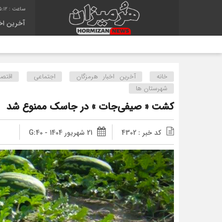
5:12
آخرین اخب
خانه
آخرین اخبار هرمزگان
اجتماعی
اقتصا
شهرستان ها
کشت « صیفی‌جات » در جاسک ممنوع شد
کد خبر : 4302
21 شهریور 1404 - G:40