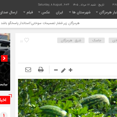
3:2
تاریخ :
شنبه, ۱۷ مرداد , ۱۴۰۵
Saturday, 8 August , 2026
ار هرمزگان
شهرستان ها
ایران
عکس
فیلم
ارسال صدای
هرمزگان زیر فشار تصمیمات سوختی/استاندار پاسخگو باشد
سانحه ران
دی
جاسک
شرق هرمزگان
17
سانحه را
اخبا
1