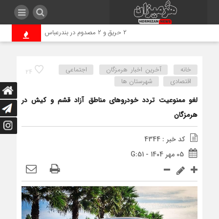
۲ حریق و ۲ مصدوم در بندرعباس
نفیسی: هیچ‌گو
خانه
آخرین اخبار هرمزگان
اجتماعی
24
اقتصادی
شهرستان ها
لغو ممنوعیت تردد خودروهای مناطق آزاد قشم و کیش در
هرمزگان
کد خبر : 4344
05 مهر 1404 - G:51