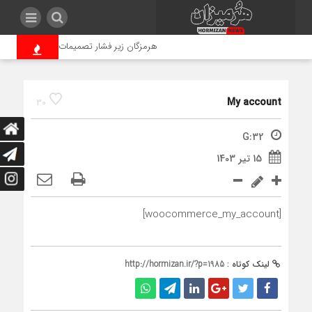
هرمزگان زیر فشار تصمیمات سوختی/استاندار 
My account
30
G:32
15 تیر 1403
[woocommerce_my_account]
لینک کوتاه :
http://hormizan.ir/?p=1985