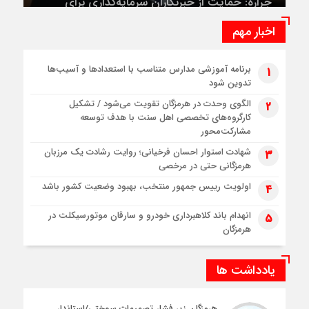
اخبار مهم
برنامه آموزشی مدارس متناسب با استعدادها و آسیب‌ها
1
تدوین شود
الگوی وحدت در هرمزگان تقویت می‌شود / تشکیل
2
کارگروه‌های تخصصی اهل سنت با هدف توسعه
مشارکت‌محور
شهادت استوار احسان فرخیانی؛ روایت رشادت یک مرزبان
3
هرمزگانی حتی در مرخصی
اولویت رییس جمهور منتخب، بهبود وضعیت کشور باشد
4
انهدام باند کلاهبرداری خودرو و سارقان موتورسیکلت در
5
هرمزگان
یادداشت ها
هرمزگان زیر فشار تصمیمات سوختی/استاندار