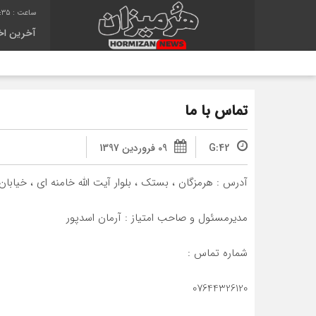
9:35
آخرین اخب
تماس با ما
G:42
09 فروردین 1397
آدرس : هرمزگان ، بستک ، بلوار آیت الله خامنه ای ، خیابان
مدیرمسئول و صاحب امتیاز : آرمان اسدپور
شماره تماس :
07644326120