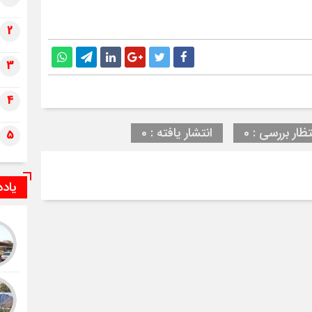
2
3
4
تظار بررسی : 0
انتشار یافته : 0
5
یاد