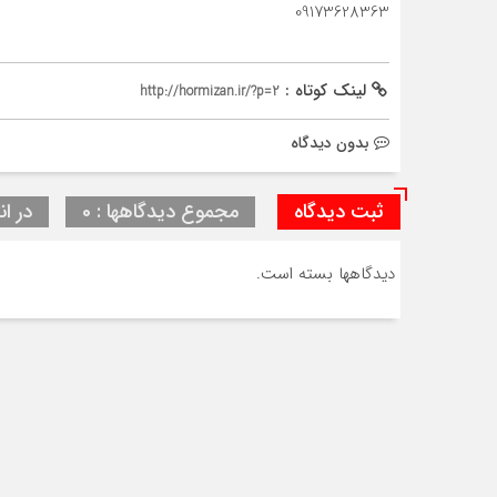
09173628363
لینک کوتاه :
http://hormizan.ir/?p=2
بدون دیدگاه
ثبت دیدگاه
مجموع دیدگاهها : 0
در ان
دیدگاهها بسته است.