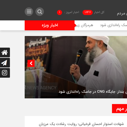
کل اخبار
1847
اخبار امروز :
1
 مردم
اخبار ویژه
هرمزگان زیر فشار تصمیمات سوختی/استاندار پاسخگو باشد
سانحه را
جایگاه CNG در جاسک راه‌اندازی شود
ر مهم
شهادت استوار احسان فرخیانی؛ روایت رشادت یک مرزبان