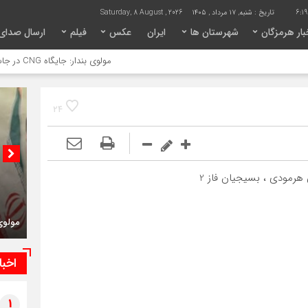
6:1
تاریخ :
شنبه, ۱۷ مرداد , ۱۴۰۵
Saturday, 8 August , 2026
ار هرمزگان
شهرستان ها
ایران
عکس
فیلم
ارسال صدای
مولوی بندار: جایگاه CNG در جاسک راه‌اندازی شود
24
 هرمودی ، بسیجیان فاز 2
مولوی بندار: 
اخبا
1