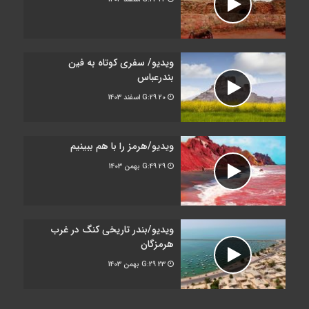
ویدیو/ سفری کوتاه به فین
بندرعباس
G:29
20 اسفند 1403
ویدیو/هرمز را با هم ببینیم
G:49
29 بهمن 1403
ویدیو/بندر تاریخی کنگ در غرب
هرمزگان
G:29
23 بهمن 1403