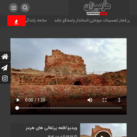
ر فشار تصمیمات سوختی/استاندار پاسخگو باشد
سانحه رانندگی در محور مغوئیه – چارک؛ ۵ نفر مصد
ویدیو/قلعه پرتغالی های هرمز
G:24
22 اسفند 1403