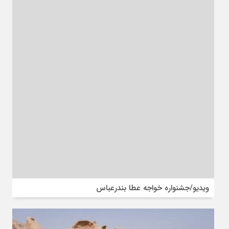
ویدیو/جشنواره خواجه عطا بندرعباس