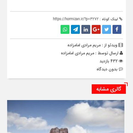
لینک کوتاه :
https://hormizan.ir/?p=3272
ویدئو از : مریم مرادی امامزاده
ارسال توسط :
مریم مرادی امامزاده
432 بازدید
بدون دیدگاه
گالری مشابه