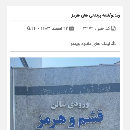
ویدیو/قلعه پرتغالی های هرمز
کد خبر : 3272
22 اسفند 1403 - G:24
لینک های دانلود ویدئو
نمایشگر
ویدیو