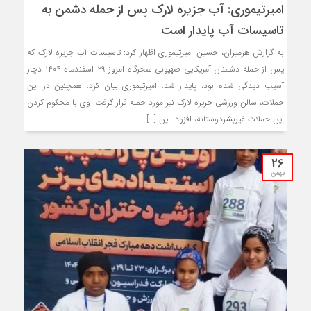
امیرتیموری: آب جزیره لارک پس از حمله دشمن به
تاسیسات آب پایدار است
به گزارش هرمیزان، حسین امیرتیموری اظهار کرد: تاسیسات آب جزیره لارک که
پس از حمله دشمنان آمریکایی صهیونی سحرگاه امروز ۲۹ اسفندماه ۱۴۰۴ دچار
آسیب دیدگی شده بود، پایدار شد. امیرتیموری بیان کرد: همچنین در این
حملات، سالن ورزشی جزیره لارک نیز مورد حمله قرار گرفت. وی با محکوم کردن
این حملات غیربشردوستانه، افزود: این […]
26
بهمن