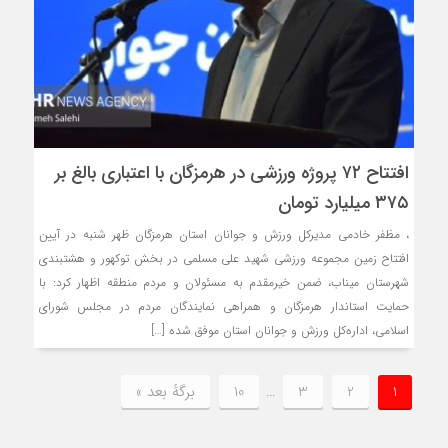
افتتاح ۷۲ پروژه ورزشی در هرمزگان با اعتباری بالغ بر
۳۷۵ میلیارد تومان
، مظفر خادمی مدیرکل ورزش و جوانان استان هرمزگان ظهر شنبه در آیین
افتتاح زمین مجموعه ورزشی شهید علی مسلمی در بخش توکهور و هشتبندی
شهرستان میناب، ضمن خیرمقدم به مسئولان و مردم منطقه اظهار کرد: با
حمایت استاندار هرمزگان و همراهی نمایندگان مردم در مجلس شورای
اسلامی، اداره‌کل ورزش و جوانان استان موفق شده […]
1
2
3
…
10
برگهٔ بعد »