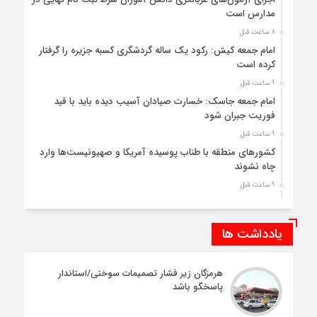
مدارس است
8 ساعت قبل
امام جمعه کیش: رکود یک ساله گردشگری کسبه جزیره را گرفتار
کرده است
9 ساعت قبل
امام جمعه جاسک: خسارت صیادان آسیب دیده باید با قید
فوریت جبران شود
9 ساعت قبل
کشورهای منطقه با طناب پوسیده آمریکا و صهیونیست‌ها وارد
چاه نشوند
9 ساعت قبل
حفظ وحدت و انسجام اجتماعی مهم‌ترین راه خنثی‌سازی
توطئه‌های دشمن است
یادداشت ها
9 ساعت قبل
صالحی: دمیدن در شیپور صلح با دشمن نشان از عدم تشخیص
برخی جریان‌ها است
هرمزگان زیر فشار تصمیمات سوختی/استاندار
پاسخگو باشد
10 ساعت قبل
امام جمعه سیریک: اختلاف افکنان در جامعه به زبان شیطان حرف